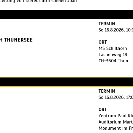
 Leitung von Meret Lüthi spielen Joan
e Instrument in Werken von Schmelzer,
ch-Preisträgerin 2024 Lara Morger als
TERMIN
So 16.8.2026, 10:
H THUNERSEE
ORT
MS Schilthorn
Lachenweg 19
CH-3604 Thun
 Schifffahrt laden wir Sie zu einem
h, bei dem Klassik und Unterhaltung
 Samuel Justitz am Violoncello entführen
TERMIN
ik, während Clownin Chi Chi mit
So 16.8.2026, 17:
rraschungen sorgt. Musik, Magie und
ORT
Zentrum Paul Kl
Auditorium Mart
Monument im Fr