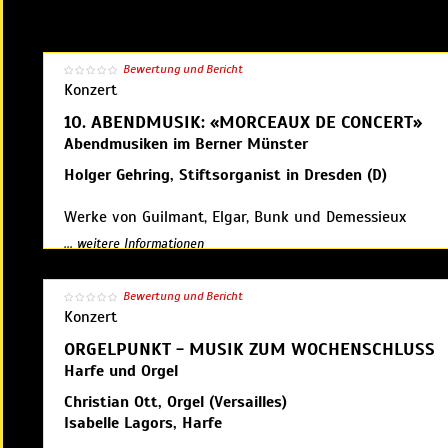
Bewertung und Bericht
Konzert
10. ABENDMUSIK: «MORCEAUX DE CONCERT»
Abendmusiken im Berner Münster
Holger Gehring, Stiftsorganist in Dresden (D)
Werke von Guilmant, Elgar, Bunk und Demessieux
... weitere Informationen
Konzerteinführung um 18:15 Uhr
Bewertung und Bericht
Eintrittskarten zu Fr. 25.– | Schüler, Studierende Fr. 15.–
Konzert
Vorverkauf: Abendksse ab 18.00 Uhr
ORGELPUNKT - MUSIK ZUM WOCHENSCHLUSS
Harfe und Orgel
Veranstalter: Abendmusiken im Berner Münster
Christian Ott, Orgel (Versailles)
Isabelle Lagors, Harfe