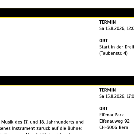
 C. Debussy und V. Monti
TERMIN
Sa 15.8.2026, 12:
t.ch
ORT
Start in der Drei
(Taubenstr. 4)
TERMIN
Sa 15.8.2026, 17:
ORT
ElfenauPark
Elfenauweg 92
 Musik des 17. und 18. Jahrhunderts und
CH-3006 Bern
senes Instrument zurück auf die Bühne: