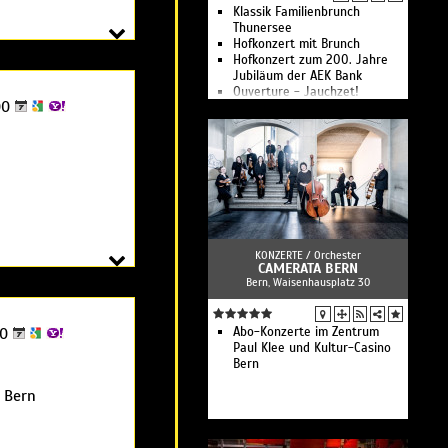
Klassik Familienbrunch
Thunersee
Hofkonzert mit Brunch
Hofkonzert zum 200. Jahre
Jubiläum der AEK Bank
Ouverture - Jauchzet!
00
Im Rampenlicht - Konzert mit
Apéro
Hofkonzert mit Brunch
The Allegory of Desire
Bach to the roots
Music for the Royal Fireworks
I
Music for the Royal Fireworks
II
Bach Trinity
KONZERTE /
Orchester
Finale - Motetten
CAMERATA BERN
Bern, Waisenhausplatz 30
30
Abo-Konzerte im Zentrum
Paul Klee und Kultur-Casino
Bern
e Bern