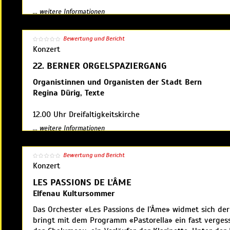
Werke von J. Brahms, A. Hasselmans, A. Lefébure-Wely,
... weitere Informationen
Eintritt frei, Kollekte
Bewertung und Bericht
Konzert
Veranstalter: Offene Kirche Heiliggeist |
www.orgelpunk
22. BERNER ORGELSPAZIERGANG
Organistinnen und Organisten der Stadt Bern
Regina Dürig, Texte
12.00 Uhr Dreifaltigkeitskirche
13.15 Uhr Münster
... weitere Informationen
14.30 Uhr St. Peter und Paul
15.45 Uhr Französische Kirche
Bewertung und Bericht
17.00 Uhr Heiliggeistkirche (Finale)
Konzert
Eintritt frei - Kollekte
LES PASSIONS DE L’ÂME
Elfenau Kultursommer
Veranstalter: Verein reformierte Kirchenmusik Bern
Das Orchester «Les Passions de l’Âme» widmet sich der
bringt mit dem Programm «Pastorella» ein fast verges