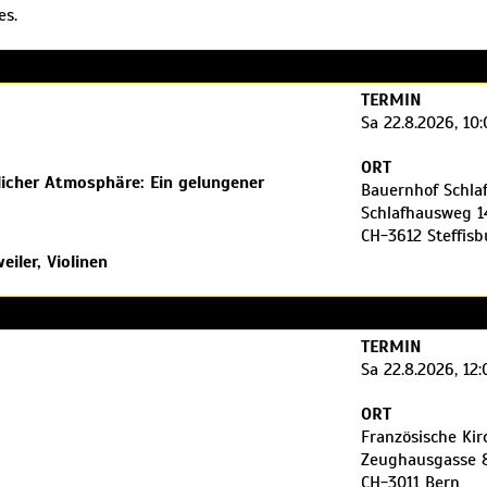
es.
TERMIN
t.ch
Sa 22.8.2026, 10
ORT
licher Atmosphäre: Ein gelungener
Bauernhof Schla
Schlafhausweg 1
CH-3612 Steffisb
iler, Violinen
liessendem Brunch auf einem Bauernhof
TERMIN
026. Das erste Hofkonzert findet auf dem
Sa 22.8.2026, 12:
grossen Nachfrage gleich doppelt geführt.
erata Bern gestaltet: Das bekannte
ORT
es Kantons Bern ausgezeichnet.
Französische Kir
Zeughausgasse 
er bis 6 Jahre inkl. Brunch
CH-3011 Bern