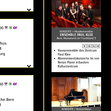
:00
KONZERTE /
Musikensemble
ENSEMBLE PAUL KLEE
Bern, Monument im Fruchtland 3
fhus
4
Hausensemble des Zentrum
urg
Paul Klee
Abonnementskonzerte im von
Renzo Piano erbauten
Kulturzentrum
00
che Bern
8
KONZERTE /
Konzerthaus