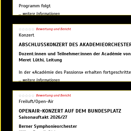
Programm folgt
Vorverkauf:
www.bachwochen.ch
... weitere Informationen
Eintritt frei - Kollekte
Ab dem 1. Juni 2026
Bewertung und Bericht
Veranstalter: Musique à l'Eglise française de Berne ME
Bachfriends und Vereinsmitglieder können ab sofort ihr
Konzert
Veranstalter: Bachwochen Thun,
www.bachwochen.ch
ABSCHLUSSKONZERT DES AKADEMIEORCHESTE
Dozent:innen und Teilnehmer:innen der Académie von
Meret Lüthi, Leitung
In der «Académie des Passions» erhalten fortgeschritt
(Streicher:innen, Bläser:innen und Cembalist:innen) di
... weitere Informationen
Schosse des eingespielten Teams von Les Passions de 
konzertieren und sich intensiv mit der Historisch Info
Bewertung und Bericht
auseinanderzusetzen.
Freiluft/Open-Air
Das Konzertprogramm wird zu einem späteren Zeitpun
OPENAIR-KONZERT AUF DEM BUNDESPLATZ
Saisonauftakt 2026/27
Eintritt frei, Kollekte
Berner Symphonieorchester