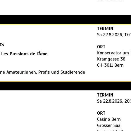
TERMIN
FB |
www.mefb.org
e Tickets vorreservieren!
Sa 22.8.2026, 17:
RS
ORT
Konservatorium 
 Les Passions de l'Âme
Kramgasse 36
CH-3011 Bern
ene Amateur:innen, Profis und Studierende
e Möglichkeit, während einer Woche im
l'Âme zu musizieren, zu proben und zu
rmierten Performance (HIP)
TERMIN
Sa 22.8.2026, 20
kt bekannt gegeben.
ORT
Casino Bern
Grosser Saal