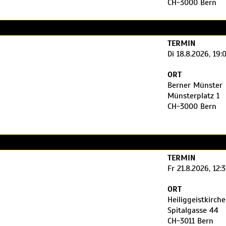
CH-3000 Bern
| gratis Kinder bis 6 Jahre
TERMIN
Di 18.8.2026, 19:
p. 8
 op. 19
ORT
Berner Münster
 den Künstler:innen.
Münsterplatz 1
CH-3000 Bern
1.20/Min.)
ert/meisterkonzert
TERMIN
Fr 21.8.2026, 12:
ORT
Heiliggeistkirch
Spitalgasse 44
CH-3011 Bern