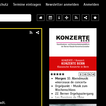
chutz
Termine eintragen
Newsletter anmelden
Anmelden
KONZERTE /
Konzert
KONZERTE BERN
Klassische Konzerte in Bern
Morgen:
10. Abendmusik:
«morceaux de concert»
Orgelpunkt - Musik zum
Wochenschluss
22. Berner Orgelspaziergang
Les Passions de l’Âme
Bachwochen Thun: Klassik
adt.
Familienbrunch Thunersee