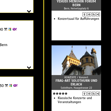
YEHUDI MENUHIN FORUM
BERN
Bern, Helvetiaplatz 6
Konzertsaal für Aufführungen
00
Bern
KONZERTE /
Konzert
FRAG-ART SOLOTHURN UND
ERLACH
:30
Solothurn, Haagstrasse 22
Klassische Konzerte und
Veranstaltungen