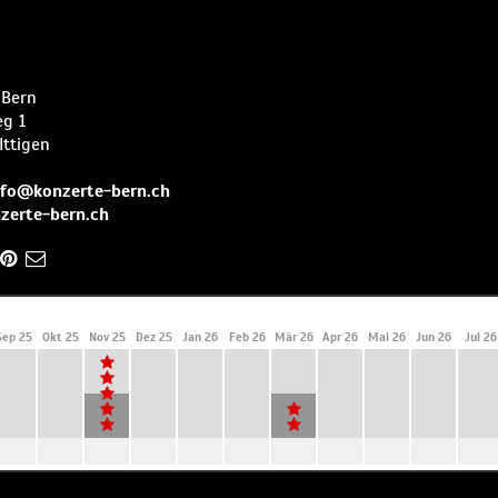
 Bern
eg 1
Ittigen
nfo@konzerte-bern.ch
zerte-bern.ch
Sep 25
Okt 25
Nov 25
Dez 25
Jan 26
Feb 26
Mär 26
Apr 26
Mai 26
Jun 26
Jul 26