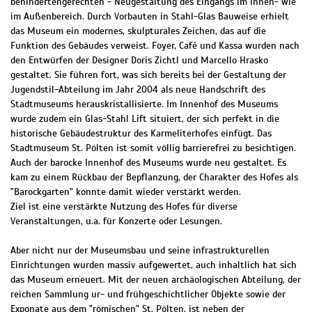
behindertengerechten - Neugestaltung des Eingangs im Innen- wie
im Außenbereich. Durch Vorbauten in Stahl-Glas Bauweise erhielt
das Museum ein modernes, skulpturales Zeichen, das auf die
Funktion des Gebäudes verweist. Foyer, Café und Kassa wurden nach
den Entwürfen der Designer Doris Zichtl und Marcello Hrasko
gestaltet. Sie führen fort, was sich bereits bei der Gestaltung der
Jugendstil-Abteilung im Jahr 2004 als neue Handschrift des
Stadtmuseums herauskristallisierte. Im Innenhof des Museums
wurde zudem ein Glas-Stahl Lift situiert, der sich perfekt in die
historische Gebäudestruktur des Karmeliterhofes einfügt. Das
Stadtmuseum St. Pölten ist somit völlig barrierefrei zu besichtigen.
Auch der barocke Innenhof des Museums wurde neu gestaltet. Es
kam zu einem Rückbau der Bepflanzung, der Charakter des Hofes als
"Barockgarten" konnte damit wieder verstärkt werden.
Ziel ist eine verstärkte Nutzung des Hofes für diverse
Veranstaltungen, u.a. für Konzerte oder Lesungen.
Aber nicht nur der Museumsbau und seine infrastrukturellen
Einrichtungen wurden massiv aufgewertet, auch inhaltlich hat sich
das Museum erneuert. Mit der neuen archäologischen Abteilung, der
reichen Sammlung ur- und frühgeschichtlicher Objekte sowie der
Exponate aus dem "römischen" St. Pölten, ist neben der