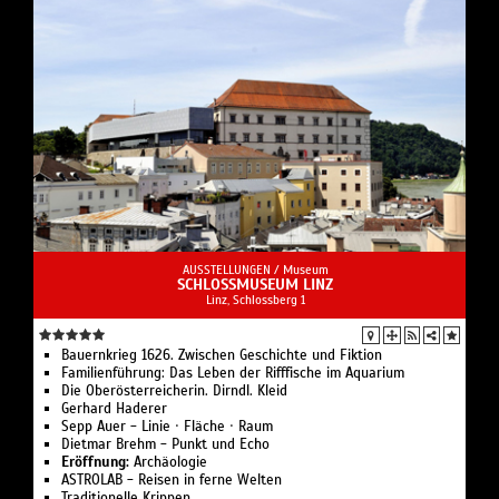
AUSSTELLUNGEN /
Museum
SCHLOSSMUSEUM LINZ
Linz, Schlossberg 1
Bauern­krieg 1626. Zwischen Geschichte und Fiktion
Familien­führung: Das Leben der Rifffische im Aquarium
Die Oberösterreicherin. Dirndl. Kleid
Gerhard Haderer
Sepp Auer - Linie · Fläche · Raum
Dietmar Brehm - Punkt und Echo
Eröffnung:
Archäologie
ASTROLAB - Reisen in ferne Welten
Traditionelle Krippen