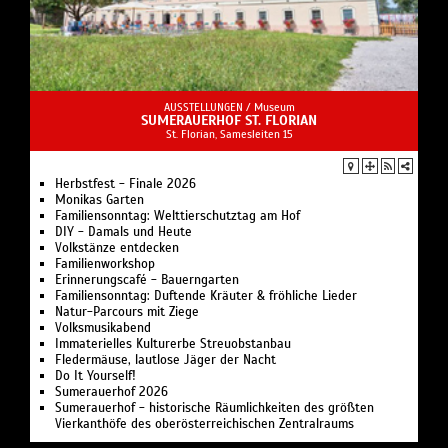
AUSSTELLUNGEN /
Museum
SUMERAUERHOF ST. FLORIAN
St. Florian, Samesleiten 15
Herbstfest - Finale 2026
Monikas Garten
Familiensonntag: Welt­tier­schutz­tag am Hof
DIY - Damals und Heute
Volkstänze entdecken
Familienworkshop
Erinnerungs­café - Bauerngarten
Familiensonntag: Duftende Kräuter & fröhliche Lieder
Natur-Parcours mit Ziege
Volksmusikabend
Immaterielles Kulturerbe Streuobstanbau
Fledermäuse, lautlose Jäger der Nacht
Do It Yourself!
Sumerauerhof 2026
Sumerauerhof - historische Räumlichkeiten des größten
Vierkanthöfe des oberösterreichischen Zentralraums