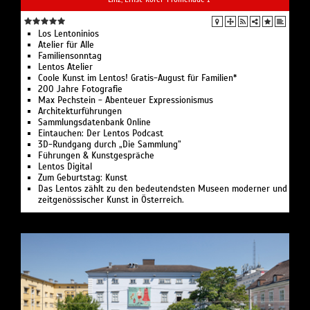
Los Len­to­ni­ni­os
Ate­lier für Alle
Familiensonntag
Lentos Atelier
Coo­le Kunst im Lentos! Gra­tis-August für Familien*
200 Jah­re Fotografie
Max Pech­stein - Aben­teu­er Expressionismus
Archi­tek­tur­füh­run­gen
Samm­lungs­da­ten­bank Online
Ein­tau­chen: Der Lentos Podcast
3D-Rund­gang durch ​„Die Sammlung”
Füh­run­gen & Kunstgespräche
Lentos Digi­tal
Zum Geburts­tag: Kunst
Das Lentos zählt zu den bedeutendsten Museen moderner und
zeitgenössischer Kunst in Österreich.