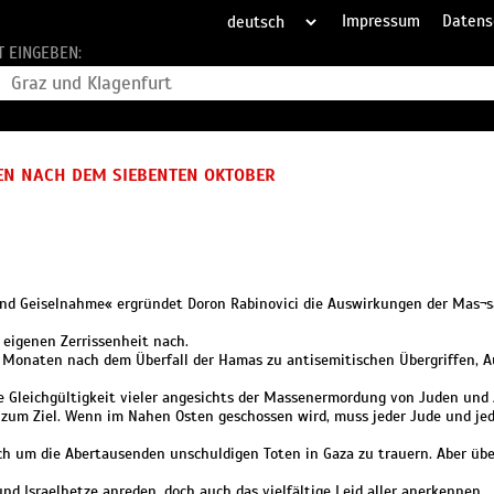
Impressum
Datens
T EINGEBEN:
BEN NACH DEM SIEBENTEN OKTOBER
und Geiselnahme« ergründet Doron Rabinovici die Auswirkungen der Mas¬s
 eigenen Zerrissenheit nach.
den Monaten nach dem Überfall der Hamas zu antisemitischen Übergriffen, 
e Gleichgültigkeit vieler angesichts der Massenermordung von Juden und
d zum Ziel. Wenn im Nahen Osten geschossen wird, muss jeder Jude und je
ich um die Abertausenden unschuldigen Toten in Gaza zu trauern. Aber übe
nd Israelhetze anreden, doch auch das vielfältige Leid aller anerkennen.