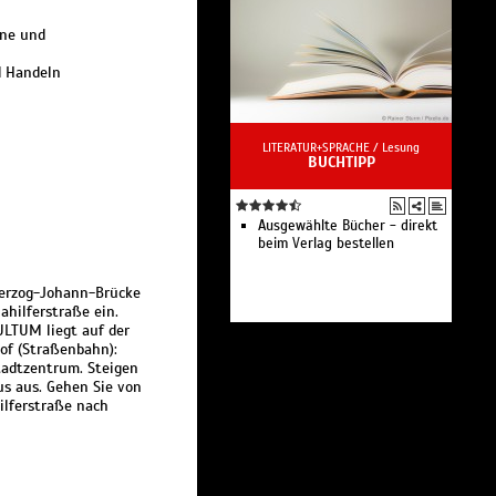
ane und
d Handeln
LITERATUR+SPRACHE /
Lesung
BUCHTIPP
Ausgewählte Bücher - direkt
beim Verlag bestellen
herzog-Johann-Brücke
ahilferstraße ein.
KULTUM liegt auf der
of (Straßenbahn):
Stadtzentrum. Steigen
us aus. Gehen Sie von
ilferstraße nach