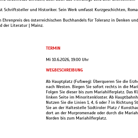
ist Schriftsteller und Historiker. Sein Werk umfasst Kurzgeschichten, Rom
 Ehrenpreis des österreichischen Buchhandels für Toleranz in Denken un
 der Literatur | Mainz.
TERMIN
Mi 10.6.2026, 19:00 Uhr
WEGBESCHREIBUNG
Ab Hauptplatz (Fußweg): Überqueren Sie die Erz
nach Westen. Biegen Sie sofort rechts in die Mari
Folgen Sie dieser bis zum Mariahilferplatz. Das 
linken Seite im Minoritenkloster. Ab Hauptbahnh
Nutzen Sie die Linien 1, 4, 6 oder 7 in Richtung 
Sie an der Haltestelle Südtiroler Platz / Kunstha
dort an der Murpromenade oder durch die Mariah
Norden bis zum Mariahilferplatz.