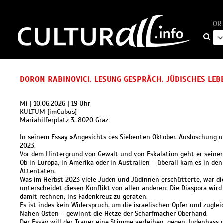
OR
DORON RABINOVICI. LESUNG GESPRÄCH. JÜDISCHES LE
Mi | 10.06.2026 | 19 Uhr
KULTUM [imCubus]
Mariahilferplatz 3, 8020 Graz
In seinem Essay »Angesichts des Siebenten Oktober. Auslöschung 
2023.
Vor dem Hintergrund von Gewalt und von Eskalation geht er seiner
Ob in Europa, in Amerika oder in Australien – überall kam es in 
Attentaten.
Was im Herbst 2023 viele Juden und Jüdinnen erschütterte, war di
unterscheidet diesen Konflikt von allen anderen: Die Diaspora wir
damit rechnen, ins Fadenkreuz zu geraten.
Es ist indes kein Widerspruch, um die israelischen Opfer und zugle
Nahen Osten – gewinnt die Hetze der Scharfmacher Oberhand.
Der Essay will der Trauer eine Stimme verleihen, gegen Judenhass u