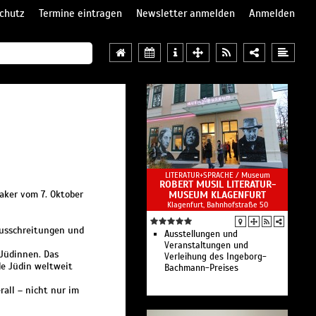
chutz
Termine eintragen
Newsletter anmelden
Anmelden
LITERATUR+SPRACHE /
Museum
ROBERT MUSIL LITERATUR-
aker vom 7. Oktober
MUSEUM KLAGENFURT
Klagenfurt, Bahnhofstraße 50
Ausschreitungen und
Ausstellungen und
Veranstaltungen und
 Jüdinnen. Das
Verleihung des Ingeborg-
de Jüdin weltweit
Bachmann-Preises
rall – nicht nur im