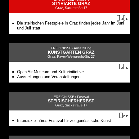
STYRIARTE GRAZ
Graz, Sackstraße 17
Die steirischen Festspiele in Graz finden jedes Jahr im Juni
und Juli statt.
EREIGNISSE /
Ausstellung
KUNSTGARTEN GRAZ
Graz, Payer-Weyprecht-Str. 27
Open Air Museum und Kulturinitiative
Ausstellungen und Veranstaltungen
EREIGNISSE /
Festival
STEIRISCHERHERBST
Graz, Sackstraße 17
Interdisziplinäres Festival für zeitgenössische Kunst