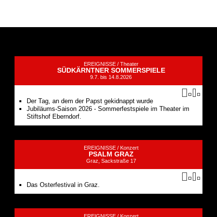
EREIGNISSE /
Theater
SÜDKÄRNTNER SOMMERSPIELE
9.7. bis 14.8.2026
Der Tag, an dem der Papst gekidnappt wurde
Jubiläums-Saison 2026 - Sommerfestspiele im Theater im
Stiftshof Eberndorf.
EREIGNISSE /
Konzert
PSALM GRAZ
Graz, Sackstraße 17
Das Osterfestival in Graz.
EREIGNISSE /
Konzert