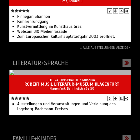
LITERATUR+SPRACHE /
Museum
ROBERT MUSIL LITERATUR-MUSEUM KLAGENFURT
Klagenfurt, Bahnhofstraße 50
Ausstellungen und Veranstaltungen und Verleihung des
Ingeborg-Bachmann-Preises
FAMILIE+KINDER
FAMILIE+KINDER /
Theater
NEXT LIBERTY JUGENDTHEATER GRAZ
Graz, Kaiser-Josef-Platz 10
Eine der größten Sprechbühnen Österreichs, die in jeder
Spielzeit viele Ur- und Erstaufführungen, Musik und Tanz,
Lesungen und Diskussionen zeigt.
... ALLE FAMILIE+KINDER ANZEIGEN