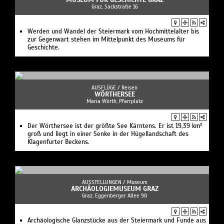
Der Wörthersee ist der größte See Kärntens. Er ist 19,39 km²
groß und liegt in einer Senke in der Hügellandschaft des
Klagenfurter Beckens.
AUSSTELLUNGEN /
Museum
ARCHÄOLOGIEMUSEUM GRAZ
Graz, Eggenberger Allee 90
Archäologische Glanzstücke aus der Steiermark und Funde aus
der Klassischen Antike und Ägypten
AUSFLÜGE /
Schloss
BURG RABENSTEIN
Frohnleiten, Adriach - Rabenstein 41
Auf einem steilen Felssporn hoch über dem Murtal erhebt sich
die knapp 900 Jahre alte Burg Rabenstein.