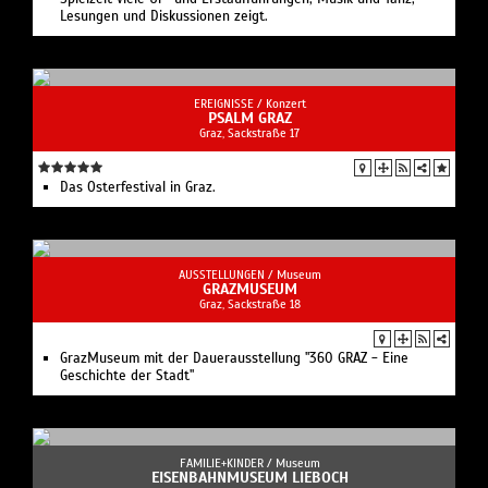
AUSSTELLUNGEN /
Museum
GRAZMUSEUM
Graz, Sackstraße 18
GrazMuseum mit der Dauerausstellung "360 GRAZ - Eine
Geschichte der Stadt"
FAMILIE+KINDER /
Museum
EISENBAHNMUSEUM LIEBOCH
Lieboch, Bahnhofstraße 8
Das Technische Eisenbahnmuseum Lieboch TEML
AUFFÜHRUNGEN /
Theater
SCHAUSPIELHAUS GRAZ
Graz, Hofgasse 11
Eine der größten Sprechbühnen Österreichs, die in jeder