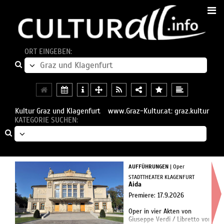
ORT EINGEBEN:
Kultur Graz und Klagenfurt
www.Graz-Kultur.at: graz.kultur
KATEGORIE SUCHEN:
AUFFÜHRUNGEN
| Oper
STADTTHEATER KLAGENFURT
Aida
Premiere: 17.9.2026
Oper in vier Akten von
Giuseppe Verdi / Libretto von