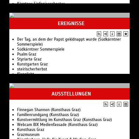
Kärntner Sinfonieorchester
Mumuth Kunstuniversität Graz
Grazer Universitätsorchester
Grazer Salonorchester
EREIGNISSE
Landesjugend-Sinfonieorchester Steiermark
Der Tag, an dem der Papst gekidnappt wurde (Südkärntner
Sommerspiele)
Südkärntner Sommerspiele
Psalm Graz
Styriarte Graz
Kunstgarten Graz
steirischerherbst
Klanglicht
Diagonale
La Strada
AUSSTELLUNGEN
Finnegan Shannon (Kunsthaus Graz)
Familienrundgang (Kunsthaus Graz)
Kunstvermittlung im Kunsthaus Graz (Kunsthaus Graz)
Webcam BIX Medienfassade (Kunsthaus Graz)
Kunsthaus Graz
Grazmuseum