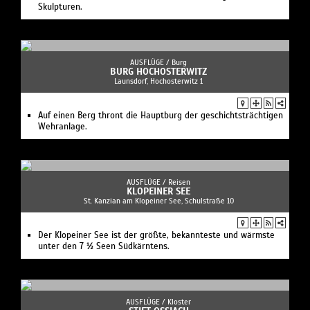
AUSFLÜGE /
Reisen
KLOPEINER SEE
St. Kanzian am Klopeiner See, Schulstraße 10
Der Klopeiner See ist der größte, bekannteste und wärmste
unter den 7 ½ Seen Südkärntens.
AUSFLÜGE /
Kloster
STIFT OSSIACH
Ossiach, Stift Ossiach 1
Der Ossiacher See in Kärnten mit dem Stift Ossiach
AUSFLÜGE /
Besichtigung
PYRAMIDENKOGEL
Keutschach am See, Linden 62