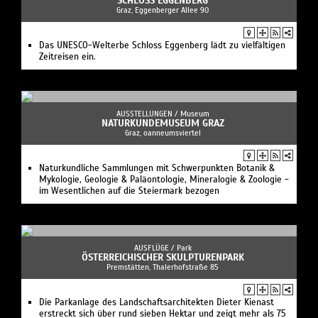
Naturkundliche Sammlungen mit Schwerpunkten Botanik &
Mykologie, Geologie & Paläontologie, Mineralogie & Zoologie -
im Wesentlichen auf die Steiermark bezogen
AUSFLÜGE /
Park
ÖSTERREICHISCHER SKULPTURENPARK
Premstätten, Thalerhofstraße 85
Die Parkanlage des Landschaftsarchitekten Dieter Kienast
erstreckt sich über rund sieben Hektar und zeigt mehr als 75
Skulpturen.
AUSFLÜGE /
Burg
BURG HOCHOSTERWITZ
Launsdorf, Hochosterwitz 1
Auf einen Berg thront die Hauptburg der geschichtsträchtigen
Wehranlage.