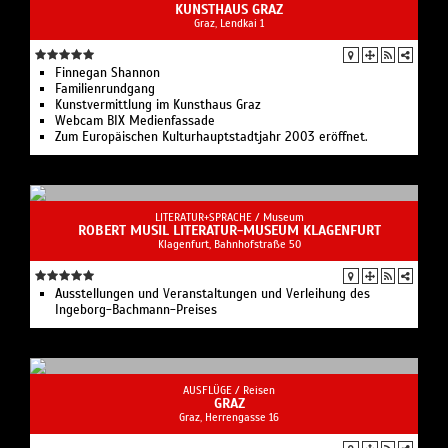
LITERATUR+SPRACHE /
Museum
ROBERT MUSIL LITERATUR-MUSEUM KLAGENFURT
Klagenfurt, Bahnhofstraße 50
Ausstellungen und Veranstaltungen und Verleihung des
Ingeborg-Bachmann-Preises
AUSFLÜGE /
Reisen
GRAZ
Graz, Herrengasse 16
Eine faszinierende Mischung zwischen Alt und Neu.
SEHENSWÜRDIGKEITEN /
Kirche
BASILIKA MARIATROST GRAZ
Graz, Kirchplatz 9
Die barocke, römisch-katholische Basilika thront auf einem
Hügel und gehört zu den wichtigsten Wallfahrtsorten der
Steiermark.