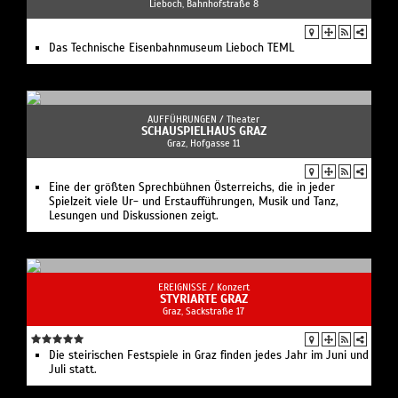
Spielzeit viele Ur- und Erstaufführungen, Musik und Tanz,
Lesungen und Diskussionen zeigt.
EREIGNISSE /
Konzert
STYRIARTE GRAZ
Graz, Sackstraße 17
Die steirischen Festspiele in Graz finden jedes Jahr im Juni und
Juli statt.
AUSSTELLUNGEN /
Ausstellung
KÜNSTLERHAUS, HALLE FÜR KUNST & MEDIEN, GRAZ
Graz, Burgring 2
Ausstellungshaus für zeitgenössische Kunst
FAMILIE+KINDER /
Familienprogramm