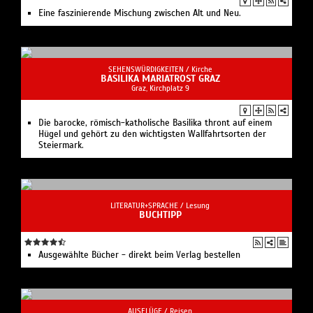
LITERATUR+SPRACHE /
Lesung
BUCHTIPP
Ausgewählte Bücher - direkt beim Verlag bestellen
AUSFLÜGE /
Reisen
KLAGENFURT AM WÖRTHERSEE
Klagenfurt, Neuer Platz 1
Das lebendige Renaissance-Juwel am Wörthersee.
SEHENSWÜRDIGKEITEN /
Kirche
GRAZER DOM
Graz, Burggasse 3