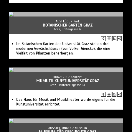
KONZERTE /
Konzert
MUMUTH KUNSTUNIVERSITÄT GRAZ
Graz, Lichtenfelsgasse 14
Das Haus für Musik und Musiktheater wurde eigens für die
Kunstuniversität errichtet.
AUSSTELLUNGEN /
Museum
MUSEUM FÜR GESCHICHTE GRAZ
Graz, Sackstraße 16
Werden und Wandel der Steiermark vom Hochmittelalter bis
zur Gegenwart stehen im Mittelpunkt des Museums für
Geschichte.
AUSFLÜGE /
Reisen
WÖRTHERSEE
Maria Wörth, Pfarrplatz