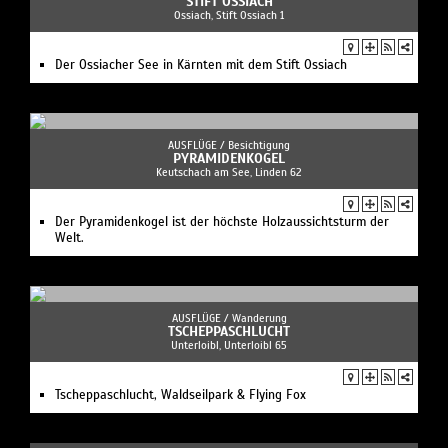
Der Pyramidenkogel ist der höchste Holzaussichtsturm der
Welt.
AUSFLÜGE /
Wanderung
TSCHEPPASCHLUCHT
Unterloibl, Unterloibl 65
Tscheppaschlucht, Waldseilpark & Flying Fox
BILDUNG /
Vortrag
CHRISTINA STRASSER
So 27.9.2026, 19:00 Uhr
DREAM BIG: Die Kunst deine Träume zu leben
GESUNDHEIT /
Meditation
HOTEL WEITZER
Mo 7.9.2026, 18:30 Uhr