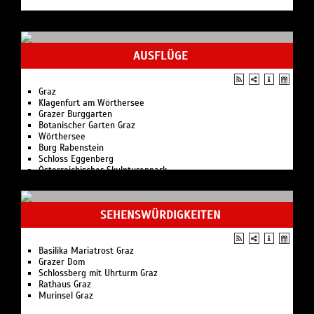
AUSFLÜGE
Graz
Klagenfurt am Wörthersee
Grazer Burggarten
Botanischer Garten Graz
Wörthersee
Burg Rabenstein
Schloss Eggenberg
Österreichischer Skulpturenpark
Burg Hochosterwitz
Klopeiner See
Stift Ossiach
SEHENSWÜRDIGKEITEN
Pyramidenkogel
Tscheppaschlucht
Griffner Schlossberg
Villach
Basilika Mariatrost Graz
Grazer Dom
Schlossberg mit Uhrturm Graz
Rathaus Graz
Murinsel Graz