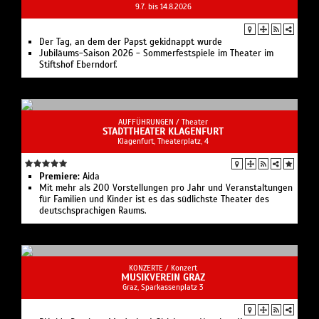
Premiere:
Aida
Mit mehr als 200 Vorstellungen pro Jahr und Veranstaltungen
für Familien und Kinder ist es das südlichste Theater des
deutschsprachigen Raums.
KONZERTE /
Konzert
MUSIKVEREIN GRAZ
Graz, Sparkassenplatz 3
Plácido Domingo María José Siri James Vaughan Kurt
Mitterfellner
Rudolf Buchbinder
10 Jahre LSJO
Musikverein Graz ist der größte Konzertveranstalter der
Landeshauptstadt Graz und Tor zur internationalen Musikwelt.
KONZERTE /
Konzert
RECREATION - GROSSES ORCHESTER GRAZ
Graz, Sackstraße 17