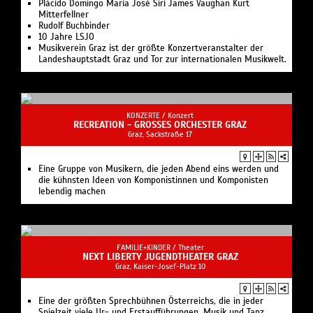
Eine Gruppe von Musikern, die jeden Abend eins werden und
die kühnsten Ideen von Komponistinnen und Komponisten
lebendig machen
FAMILIE+KINDER /
Theater
NEXT LIBERTY JUGENDTHEATER GRAZ
Graz, Kaiser-Josef-Platz 10
Eine der größten Sprechbühnen Österreichs, die in jeder
Spielzeit viele Ur- und Erstaufführungen, Musik und Tanz,
Lesungen und Diskussionen zeigt.
EREIGNISSE /
Konzert
PSALM GRAZ
Graz, Sackstraße 17
Das Osterfestival in Graz.