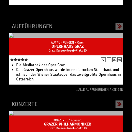
Die Mediathek der Oper Graz
Das Grazer Opernhaus wurde im neobarocken Stil erbaut und
ist nach der Wiener Staatsoper das zweitgrößte Opernhaus in
Österreich.
... ALLE AUFFÜHRUNGEN ANZEIGEN
KONZERTE
KONZERTE /
Konzert
GRAZER PHILHARMONIKER
Graz, Kaiser-Josef-Platz 10
Konzerte in der Oper und im Musikverein
... ALLE KONZERTE ANZEIGEN
EREIGNISSE
EREIGNISSE /
Theater
SÜDKÄRNTNER SOMMERSPIELE
9.7. bis 14.8.2026