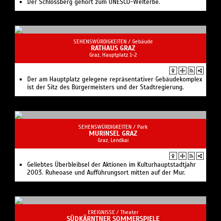
SEHENSWÜRDIGKEITEN /
Park
MURINSEL GRAZ
Graz, Lendkai
Geliebtes Überbleibsel der Aktionen im Kulturhauptstadtjahr
2003. Ruheoase und Aufführungsort mitten auf der Mur.
EREIGNISSE /
Theater
SÜDKÄRNTNER SOMMERSPIELE
9.7. bis 14.8.2026
Der Tag, an dem der Papst gekidnappt wurde
Jubiläums-Saison 2026 - Sommerfestspiele im Theater im
Stiftshof Eberndorf.
AUFFÜHRUNGEN /
Theater
STADTTHEATER KLAGENFURT
Klagenfurt, Theaterplatz, 4