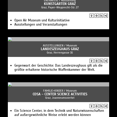
Gegenwart der Geschichte: Das Landeszeughaus gilt als die
größte erhaltene historische Waffenkammer der Welt.
FAMILIE+KINDER /
Museum
COSA – CENTER SCIENCE ACTIVITIES
Graz, Joanneumsviertel
Ein Science Center, in dem Technik und Naturwissenschaften
auf außergewöhnliche Weise erlebt werden können
AUSFLÜGE /
Park
BOTANISCHER GARTEN GRAZ
Graz, Holteigasse 6
Im Botanischen Garten der Universität Graz stehen drei
modernen Gewächshäuser (von Volker Giencke), die eine
Vielfalt von Pflanzen beherbergen.