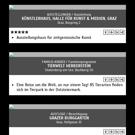
TIERWELT HERBERSTEIN
Stubenberg am See, Buchberg 50
Eine Reise um die Welt, an nur einem Tag! 85 Tierarten finden
sich im Tierpark in der Oststeiermark.
AUSFLÜGE /
Besichtigung
GRAZER BURGGARTEN
Graz, Hofgasse 15
Der romantische Garten mit der Orangerie lädt für
Spaziergänge ein.
AUFFÜHRUNGEN /
Theater
THEATER IM BAHNHOF GRAZ
Graz, Elisabethinerstraße 27 a
Das Theater im Bahnhof/Graz ist das größte professionelle
freie Theaterensemble Österreichs.