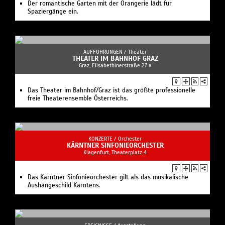
KONZERTE /
Orchester
KÄRNTNER SINFONIEORCHESTER
Klagenfurt, Theaterplatz 4
Das Kärntner Sinfonieorchester gilt als das musikalische
Aushängeschild Kärntens.
EREIGNISSE /
Ausstellung
KUNSTGARTEN GRAZ
Graz, Payer-Weyprecht-Str. 27
Open Air Museum und Kulturinitiative
Ausstellungen und Veranstaltungen
AUSSTELLUNGEN /
Museum
LANDESZEUGHAUS GRAZ
Graz, Herrengasse 16