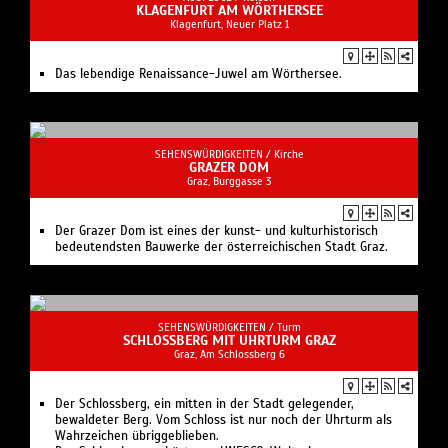
Der Grazer Dom ist eines der kunst- und kulturhistorisch
bedeutendsten Bauwerke der österreichischen Stadt Graz.
SEHENSWÜRDIGKEITEN /
Turm
SCHLOSSBERG MIT UHRTURM GRAZ
Graz, Am Schlossberg 6
Der Schlossberg, ein mitten in der Stadt gelegender,
bewaldeter Berg. Vom Schloss ist nur noch der Uhrturm als
Wahrzeichen übriggeblieben.
Der Schlossberg gehört zum UNESCO-Welterbe.
SEHENSWÜRDIGKEITEN /
Gebäude
RATHAUS GRAZ
Graz, Hauptplatz 1-2
Der am Hauptplatz gelegene repräsentativer Gebäudekomplex
ist der Sitz des Bürgermeisters und der Stadtregierung.