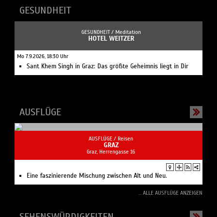
AUSFLÜGE
AUSFLÜGE /
Reisen
GRAZ
Graz, Herrengasse 16
Eine faszinierende Mischung zwischen Alt und Neu.
... ALLE AUSFLÜGE ANZEIGEN
SEHENSWÜRDIGKEITEN
SEHENSWÜRDIGKEITEN /
Kirche
BASILIKA MARIATROST GRAZ
Graz, Kirchplatz 9
Die barocke, römisch-katholische Basilika thront auf einem
Hügel und gehört zu den wichtigsten Wallfahrtsorten der
Steiermark.
... ALLE SEHENSWÜRDIGKEITEN ANZEIGEN