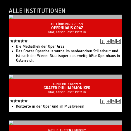
KONZERTE /
Konzert
GRAZER PHILHARMONIKER
Graz, Kaiser-Josef-Platz 10
Konzerte in der Oper und im Musikverein
AUSSTELLUNGEN /
Museum
KUNSTHAUS GRAZ
Graz, Lendkai 1
Finnegan Shannon
Familienrundgang
Kunstvermittlung im Kunsthaus Graz
Webcam BIX Medienfassade
Zum Europäischen Kulturhauptstadtjahr 2003 eröffnet.