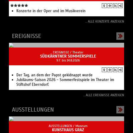
Der Tag, an dem der Papst gekidnappt wurde
Jubiläums-Saison 2026 - Sommerfestspiele im Theater im
Stiftshof Eberndorf.
... ALLE EREIGNISSE ANZEIGEN
AUSSTELLUNGEN
AUSSTELLUNGEN /
Museum
KUNSTHAUS GRAZ
Graz, Lendkai 1
Finnegan Shannon
Familienrundgang
Kunstvermittlung im Kunsthaus Graz
Webcam BIX Medienfassade
Zum Europäischen Kulturhauptstadtjahr 2003 eröffnet.
... ALLE AUSSTELLUNGEN ANZEIGEN
LITERATUR+SPRACHE