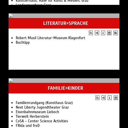
Künstlerhaus, Halle für Kunst & Medien, Graz
Landeszeughaus Graz
Museum für Geschichte Graz
Archäologiemuseum Graz
Volkskundemuseum Graz
LITERATUR+SPRACHE
Naturkundemuseum Graz
Österreichischer Skulpturenpark Unterpremstätten
Kunstverein Kärnten Künstlerhaus Klagenfurt
kunstGarten Graz
Robert Musil Literatur-Museum Klagenfurt
Galerie Kunst & Handel Graz
Buchtipp
FAMILIE+KINDER
Familienrundgang (Kunsthaus Graz)
Next Liberty Jugendtheater Graz
Eisenbahnmuseum Lieboch
Tierwelt Herberstein
CoSA – Center Science Activities
FRida und freD