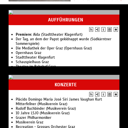
Antonio Ghislanzoni nach einem
Szenario von François Auguste
Ferdinand Mariette / In
italienischer Sprache mi...
AUFFÜHRUNGEN
Premiere:
Aida (Stadttheater Klagenfurt)
Der Tag, an dem der Papst gekidnappt wurde (Südkärntner
Sommerspiele)
Die Mediathek der Oper Graz (Opernhaus Graz)
Opernhaus Graz
Stadttheater Klagenfurt
Schauspielhaus Graz
Theater im Bahnhof Graz
Theater ASOU Graz
JTK - Junges Theater Klagenfurt
Orpheum Graz
KONZERTE
Plácido Domingo María José Siri James Vaughan Kurt
Mitterfellner (Musikverein Graz)
Rudolf Buchbinder (Musikverein Graz)
10 Jahre LSJO (Musikverein Graz)
Grazer Philharmoniker
Musikverein Graz
Recreation - Grosses Orchester Graz